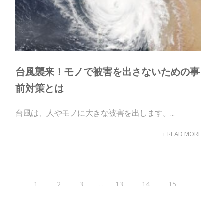
台風襲来！モノで被害を出さないための事
前対策とは
台風は、人やモノに大きな被害を出します。...
+ READ MORE
....
1
2
3
13
14
15