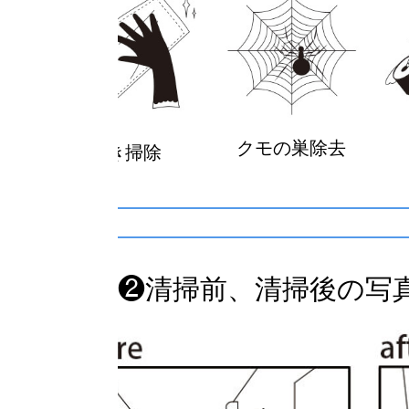
クモの巣除去
拭き掃除
❷清掃前、清掃後の写